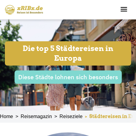
Die top 5 Städtereisen in
Europa
Diese Städte lohnen sich besonders
>
Städtereisen in E
Home
>
Reisemagazin
>
Reiseziele