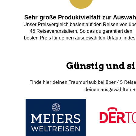
Zu den Angeboten
Mit eigener Anreise gestaltest du deinen Urlaub flexi
individuell kombinieren kannst. Finde jetzt die best
Das macht u
Sehr große Produktvielfalt zur Auswah
Unser Preisvergleich basiert auf den Reisen von üb
45 Reiseveranstaltern. So das du garantiert den
besten Preis für deinen ausgewählten Urlaub findest