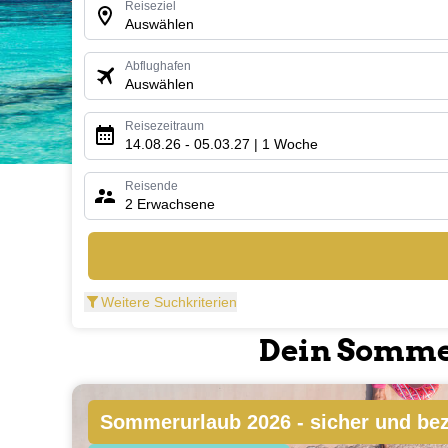
Reiseziel
Auswählen
Abflughafen
Auswählen
Reisezeitraum
14.08.26 - 05.03.27 | 1 Woche
Reisende
2 Erwachsene
Reisen ist Besonders bietet
Urlaub & Reisen im Pre
tagesaktuellen Preisen. Entdecke hier handverlese
Suche, Finde und Buche direkt dein ausgewähltes Rei
Weitere Suchkriterien
Dein Sommer
Sommerurlaub 2026 - sicher und be