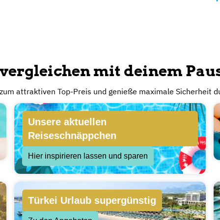
cher verreisen mit unserer A
eranstaltern und sichere Dir den günstigsten Preis. Buche Onl
severanstalter. So ist dein Geld sicher eingezahlt und es ist
e vergleichen mit deinem Pa
 zum attraktiven Top-Preis und genieße maximale Sicherheit d