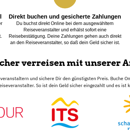
Zu den Angeboten
bel und unabhängig. Gleichzeitig profitierst du von besonders at
en Angebote für deinen nächsten Traumurlaub.
ns als Reisevergleichsportal
l
Direkt buchen und gesicherte Zahlungen
er
Du buchst direkt Online bei dem ausgewähltem
Reiseveranstalter und erhälst sofort eine
.
Reisebestätigung. Deine Zahlungen gehen auch direkt
an den Reiseveranstalter, so daß dein Geld sicher ist.