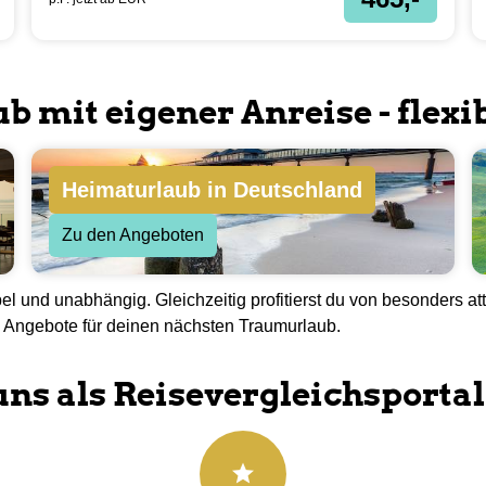
Hotel Riu Festival
Mallorca
Halbpension | Doppelzimmer 7 Nächte inkl. Flug
92.5
%
5.2
67
Bewertungen
465,-
p.P. jetzt ab
EUR
 mit eigener Anreise - flexib
Heimaturlaub in Deutschland