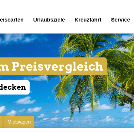
eisearten
Urlaubsziele
Kreuzfahrt
Service
im Preisvergleich
tdecken
n
Mietwagen