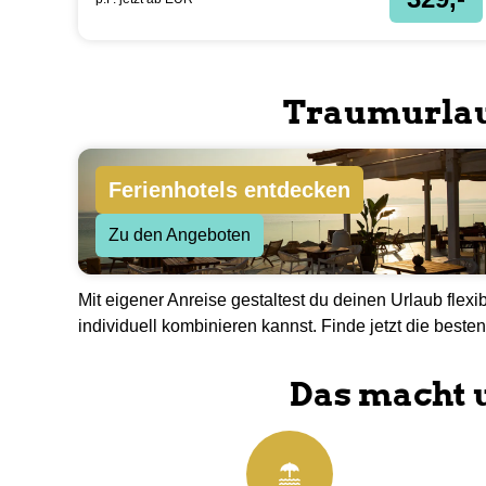
Hotel La Santa Maria Playa
Mallorca
Frühstück | Doppelzimmer 7 Nächte inkl. Flug
80.2
%
4.8
116
Bewertungen
329,-
p.P. jetzt ab
EUR
Traumurlaub
Ferienhotels entdecken