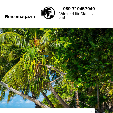
089-710457040
Wir sind für Sie
Reisemagazin
da!