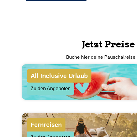
Günstig und si
Finde hier deinen Traumurlaub bei über 45 Reisev
deinen ausgewählten Rei
Jetzt Preis
Buche hier deine Pauschalreise