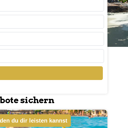
sen aller namhaften Reiseveranstalter zu
chen.
severanstalter. Einfach und Sicher.für dich !
bote sichern
den du dir leisten kannst