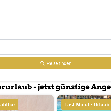
isvergleich
und eine große Auswahl an attraktiven Pauschalrei
Reise finden
ne Angebote, die deine Reiseplanung einfach und besonders ma
seprodukt des Reiseveranstalters und bezahle direkt an den Rei
urlaub - jetzt günstige Ange
zahlbar
Last Minute Urlaub 