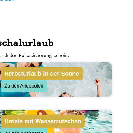
ngebotsvielfalt
ine direkt - ohne Rückfragen. Du zahlst direkt an
 keiner mehr dazwischen.
uschalurlaub
urch den Reisesicherungsschein.