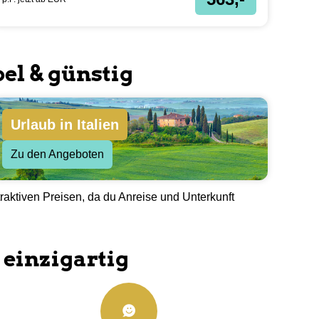
Hotel Garbí Cala Millor
Mallorca
All-Inclusive | Doppelzimmer 6 Nächte inkl. Flug
83.4
%
5
259
Bewertungen
563,-
p.P. jetzt ab
EUR
el & günstig
Urlaub in Italien