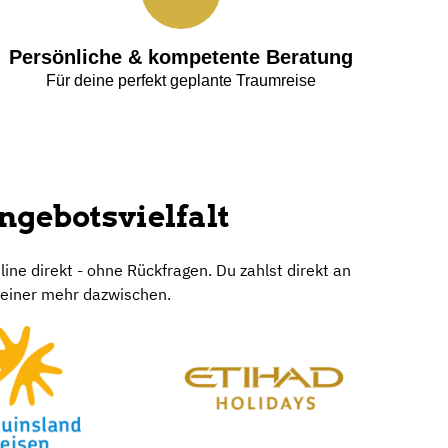
Zu den Angeboten
traktiven Preisen, da du Anreise und Unterkunft
 einzigartig
Persönliche & kompetente Beratung
Für deine perfekt geplante Traumreise