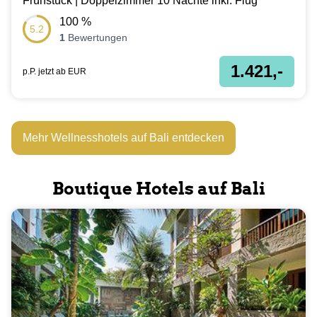
Frühstück | Doppelzimmer 10 Nächte inkl. Flug
100
%
5.2
1
Bewertungen
1.421,-
p.P. jetzt ab
EUR
Mehr Wellnesshotels auf Bali entdecken
Boutique Hotels auf Bali