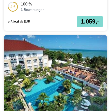
100
%
4.6
1
Bewertungen
1.059,-
p.P. jetzt ab
EUR