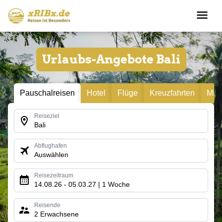
Urlaubs-Angebote Bali
Pauschalreisen
Hotel
Flüge
Kreuzfahrten
Mie
Reiseziel
Bali
Abflughafen
Auswählen
Reisezeitraum
14.08.26 - 05.03.27 | 1 Woche
Reisende
2 Erwachsene