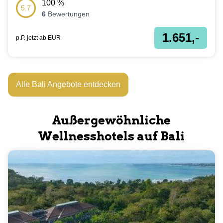
100
%
5.7
6
Bewertungen
1.651,-
p.P. jetzt ab
EUR
Alle Bali Angebote entdecken
Außergewöhnliche
Wellnesshotels auf Bali