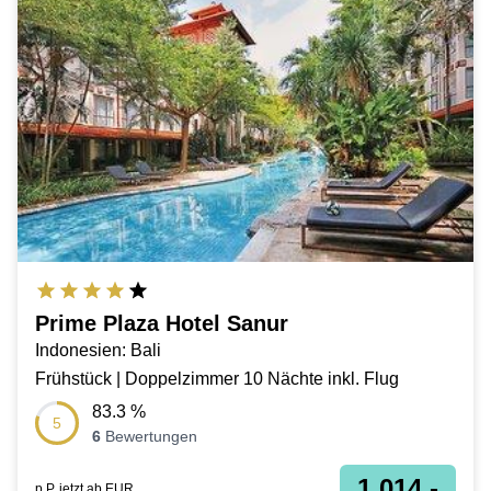
Prime Plaza Hotel Sanur
Indonesien: Bali
Frühstück | Doppelzimmer 10 Nächte inkl. Flug
83.3
%
5
6
Bewertungen
1.014,-
p.P. jetzt ab
EUR