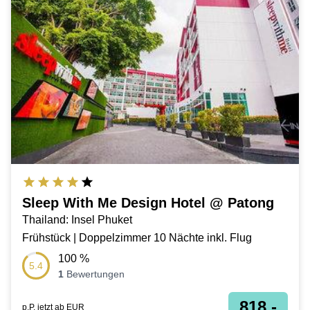
Sleep With Me Design Hotel @ Patong
Thailand: Insel Phuket
Frühstück | Doppelzimmer 10 Nächte inkl. Flug
100
%
5.4
1
Bewertungen
818,-
p.P. jetzt ab
EUR