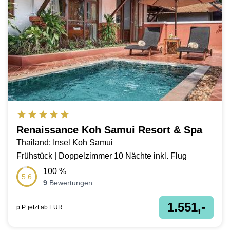
Renaissance Koh Samui Resort & Spa
Thailand: Insel Koh Samui
Frühstück | Doppelzimmer 10 Nächte inkl. Flug
100
%
5.6
9
Bewertungen
1.551,-
p.P. jetzt ab
EUR