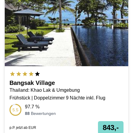
Bangsak Village
Thailand: Khao Lak & Umgebung
Frühstück | Doppelzimmer 9 Nächte inkl. Flug
97.7
%
5.5
88
Bewertungen
843,-
p.P. jetzt ab
EUR