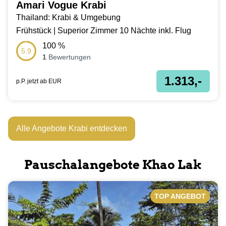
Amari Vogue Krabi
Thailand: Krabi & Umgebung
Frühstück | Superior Zimmer 10 Nächte inkl. Flug
100
%
5.9
1
Bewertungen
1.313,-
p.P. jetzt ab
EUR
Alle Angebote Krabi entdecken
Pauschalangebote Khao Lak
TOP ANGEBOT