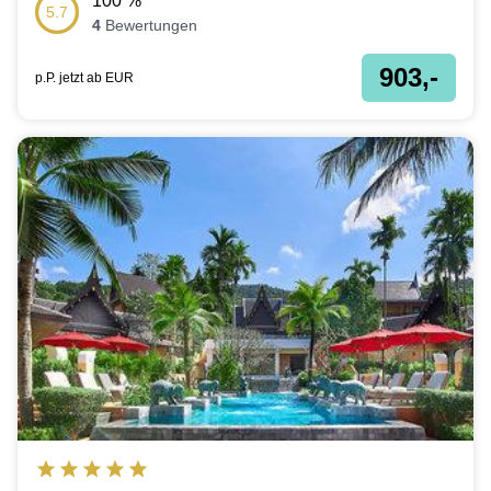
100
%
5.7
4
Bewertungen
903,-
p.P. jetzt ab
EUR