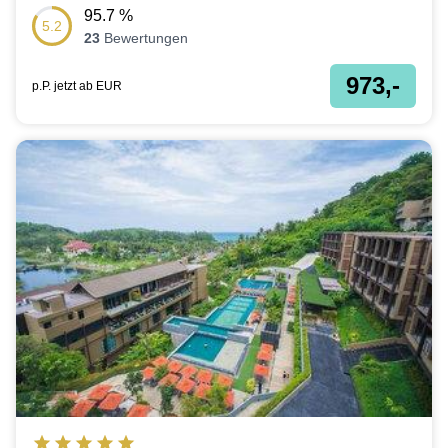
95.7
%
5.2
23
Bewertungen
973,-
p.P. jetzt ab
EUR