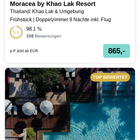
Moracea by Khao Lak Resort
Thailand: Khao Lak & Umgebung
Frühstück | Doppelzimmer 9 Nächte inkl. Flug
98.1
%
5.6
108
Bewertungen
865,-
p.P. jetzt ab
EUR
TOP BEWERTET