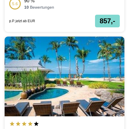
90
%
5.6
10
Bewertungen
857,-
p.P. jetzt ab
EUR