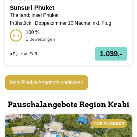
Sunsuri Phuket
Thailand: Insel Phuket
Frühstück | Doppelzimmer 10 Nächte inkl. Flug
100
%
5.8
1
Bewertungen
1.039,-
p.P. jetzt ab
EUR
Mehr Phuket Angebote entdecken
Pauschalangebote Region Krabi
TOP ANGEBOT