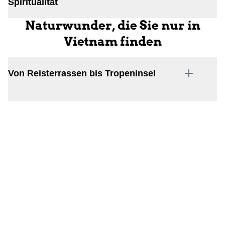
Spiritualität
Naturwunder, die Sie nur in
Vietnam finden
Von Reisterrassen bis Tropeninsel
Traumstrände entlang der Küste
Kulinarik, die begeistert
Leicht, frisch und aromatisch
Straßenküche als Erlebnis
Ideal für Pauschalreisen und