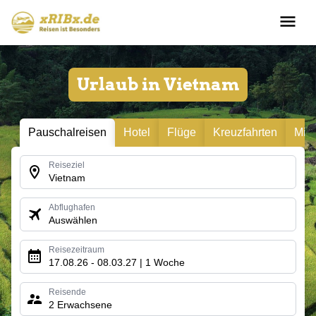
Urlaub in Vietnam
Pauschalreisen
Hotel
Flüge
Kreuzfahrten
Mie
Reiseziel
Vietnam
Abflughafen
Auswählen
Reisezeitraum
17.08.26 - 08.03.27 | 1 Woche
Reisende
2 Erwachsene