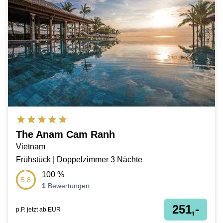
The Anam Cam Ranh
Vietnam
Frühstück | Doppelzimmer 3 Nächte
100
%
5.8
1
Bewertungen
251,-
p.P. jetzt ab
EUR