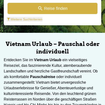
Reise finden
Weitere Suchkriterien
Vietnam Urlaub – Pauschal oder
individuell
Entdecken Sie im
Vietnam Urlaub
ein vielseitiges
Reiseziel, das faszinierende Kultur, atemberaubende
Landschaften und herzliche Gastfreundschaft vereint. Ob
als komfortable
Pauschalreise
oder individuell
zusammengestellt: Vietnam bietet unvergessliche
Urlaubserlebnisse für Genießer, Abenteuerlustige und
kulturinteressierte Reisende. Von den leuchtend grünen
Reisterrassen im Norden über die geschäftigen Straßen
Hanois und Ho-Chi-Minhs bis hin zu den Traumstränden in