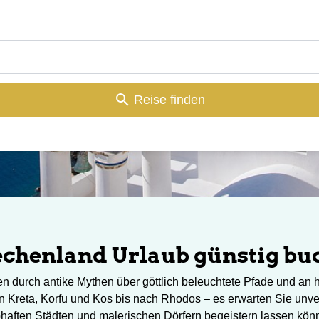
Reise finden
echenland Urlaub günstig bu
n durch antike Mythen über göttlich beleuchtete Pfade und a
 Kreta, Korfu und Kos bis nach Rhodos – es erwarten Sie unver
bhaften Städten und malerischen Dörfern begeistern lassen kön