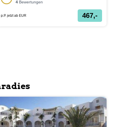
4
Bewertungen
467,-
p.P. jetzt ab
EUR
aradies