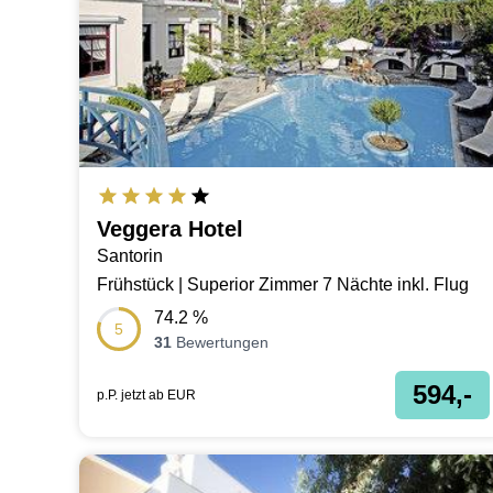
Veggera Hotel
Santorin
Frühstück | Superior Zimmer 7 Nächte inkl. Flug
74.2
%
5
31
Bewertungen
594,-
p.P. jetzt ab
EUR