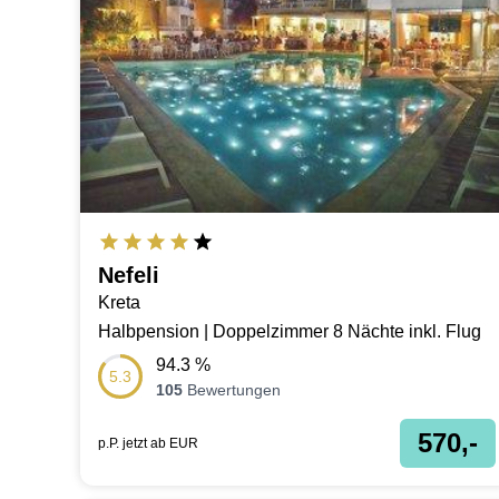
Nefeli
Kreta
Halbpension | Doppelzimmer 8 Nächte inkl. Flug
94.3
%
5.3
105
Bewertungen
570,-
p.P. jetzt ab
EUR