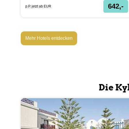
642,-
p.P. jetzt ab
EUR
Mehr Hotels entdecken
Die Ky