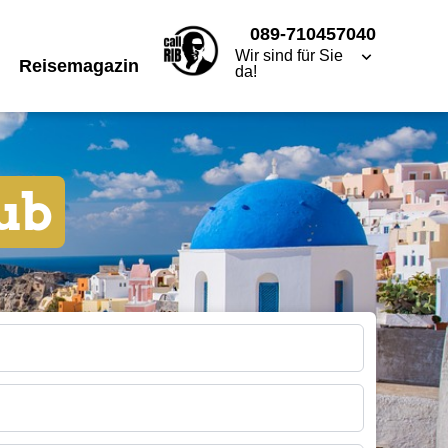
089-710457040
Wir sind für Sie
Reisemagazin
da!
ub