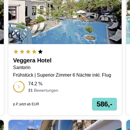
Veggera Hotel
Santorin
Frühstück | Superior Zimmer 6 Nächte inkl. Flug
74.2
%
5
31
Bewertungen
586,-
p.P. jetzt ab
EUR