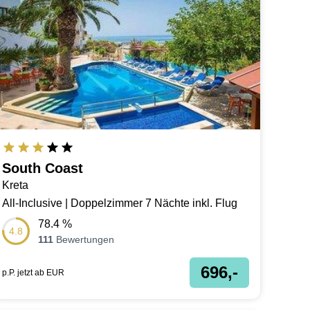
South Coast
Kreta
All-Inclusive | Doppelzimmer 7 Nächte inkl. Flug
78.4
%
4.8
111
Bewertungen
696,-
p.P. jetzt ab
EUR