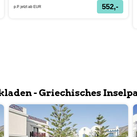
552,-
p.P. jetzt ab
EUR
kladen - Griechisches Inselp