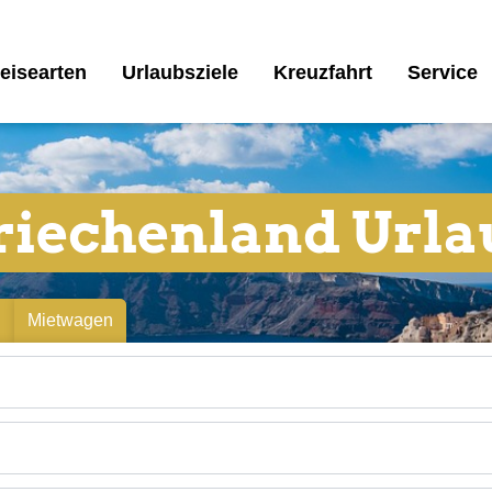
eisearten
Urlaubsziele
Kreuzfahrt
Service
riechenland Urla
n
Mietwagen