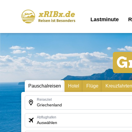
Lastminute
R
G
Pauschalreisen
Hotel
Flüge
Kreuzfahrte
Reiseziel
Griechenland
Abflughafen
Auswählen