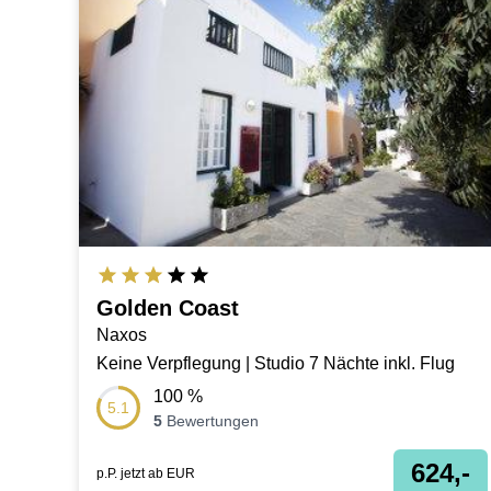
Golden Coast
Naxos
Keine Verpflegung | Studio 7 Nächte inkl. Flug
100
%
5.1
5
Bewertungen
624,-
p.P. jetzt ab
EUR