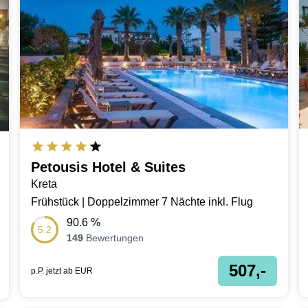
Petousis Hotel & Suites
Kreta
Frühstück | Doppelzimmer 7 Nächte inkl. Flug
90.6
%
5.2
149
Bewertungen
507,-
p.P. jetzt ab
EUR