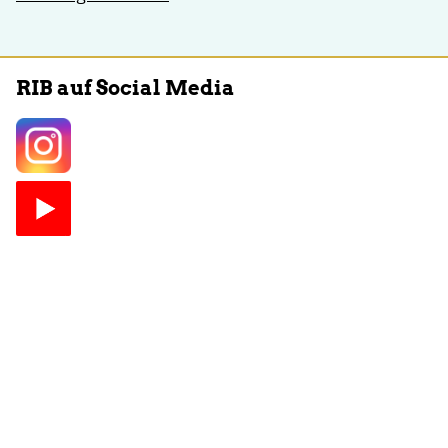
RIB auf Social Media
Kontakt
Reisen ist Besonders
Limesstrasse 22
61273 Wehrheim
email:
kontakt@xribx.de