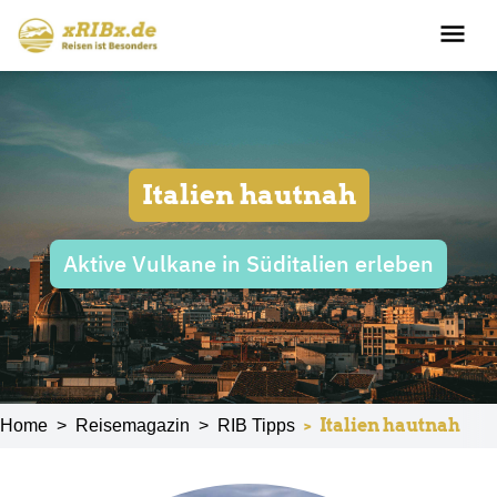
Italien hautnah
Aktive Vulkane in Süditalien erleben
>
Italien hautnah
Home
>
Reisemagazin
>
RIB Tipps