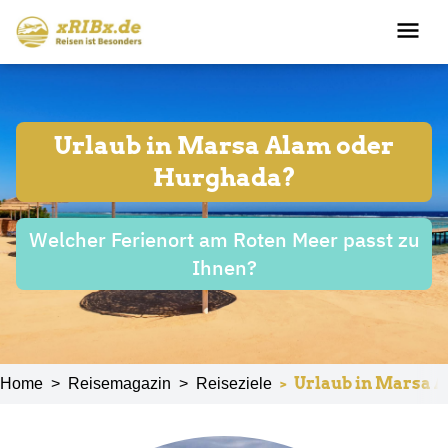
Urlaub in Marsa Alam oder
Hurghada?
Welcher Ferienort am Roten Meer passt zu
Ihnen?
>
Urlaub in Marsa A
Home
>
Reisemagazin
>
Reiseziele