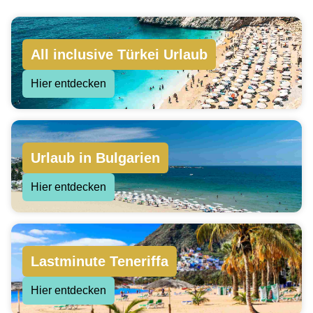
All inclusive Türkei Urlaub
Hier entdecken
Urlaub in Bulgarien
Hier entdecken
Lastminute Teneriffa
Hier entdecken