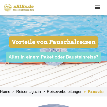
Vorteile von Pauschalreisen
Alles in einem Paket oder Bausteinreise?
>
Pauschalr
Home
>
Reisemagazin
>
Reisevorbereitungen