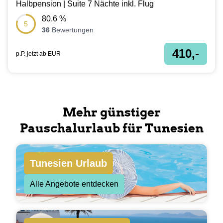
Halbpension | Suite 7 Nächte inkl. Flug
80.6
%
5
36
Bewertungen
410,-
p.P. jetzt ab
EUR
Mehr günstiger
Pauschalurlaub für Tunesien
Tunesien Urlaub
Alle Angebote entdecken